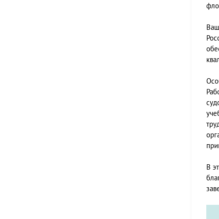
фло
Ваш
Рос
обе
ква
Осо
Раб
суд
уче
тру
орг
при
В э
бла
зав