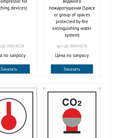
compressor for
водяного
thing devices)
пожаротушения (Space
or group of spaces
protected by fire
extinguishing water
system)
. ЦБ-00054578
арт. ЦБ-00054578
а по запросу
Цена по запросу
Заказать
Заказать