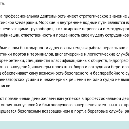
та.
а профессиональная деятельность имеет стратегическое значение 
сийской Федерации. Морские и внутренние водные пути являются 
спечивающими грузооборот, пассажирские перевозки и международ
лификации, ответственность и преданность своему делу сотруднико
бые слова благодарности адресованы тем, чья работа неразрывно св
отники портов и терминалов, диспетчерские и логистические служ
оремонтники, специалисты классификационных обществ, гидрограф
бных заведений, инженеры проектных бюро и сотрудники берегов
д обеспечивает саму возможность безопасного и бесперебойного су
анизаторских усилий и инженерных решений ни одно судно не вышл
писки.
тот праздничный день желаем вам успехов в профессиональной дея
гоприятных условий и благополучного завершения всех начатых про
ершается безопасным возвращением в порт, а береговые службы ра