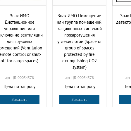
Знак ИМО
Знак ИМО Помещение
Знак
Дистанционное
или группа помещений.
детекто
управление или
защищенных системой
тключение вентиляции
пожаротушения
для грузовых
углекислотой (Space or
омещений (Ventilation
group of spaces
emote control or shut-
protected by fire
off for cargo spaces)
extinguishing CO2
system)
арт. ЦБ-00054578
арт. ЦБ-00054578
арт
Цена по запросу
Цена по запросу
Цен
Заказать
Заказать