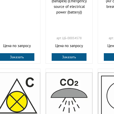
(батарея) (Emergency
(Air 
source of electrical
brea
power (battery))
арт. ЦБ-00054578
арт
Цена по запросу
Цена по запросу
Цен
Заказать
Заказать