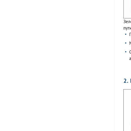
Зел
пут
2.