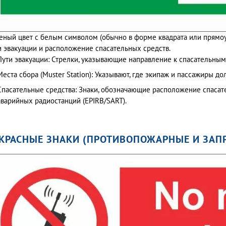
еный цвет с белым символом (обычно в форме квадрата или прямоу
и эвакуации и расположение спасательных средств.
Пути эвакуации: Стрелки, указывающие направление к спасательны
Места сбора (Muster Station): Указывают, где экипаж и пассажиры д
Спасательные средства: Знаки, обозначающие расположение спасате
аварийных радиостанций (EPIRB/SART).
 КРАСНЫЕ ЗНАКИ (ПРОТИВОПОЖАРНЫЕ И ЗА