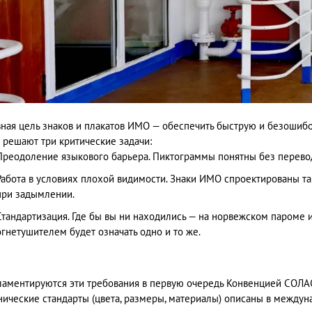
вная цель знаков и плакатов ИМО — обеспечить быструю и безошиб
 решают три критические задачи:
Преодоление языкового барьера. Пиктограммы понятны без перево
Работа в условиях плохой видимости. Знаки ИМО спроектированы та
при задымлении.
Стандартизация. Где бы вы ни находились — на норвежском пароме 
огнетушителем будет означать одно и то же.
ламентируются эти требования в первую очередь Конвенцией СОЛА
нические стандарты (цвета, размеры, материалы) описаны в междуна