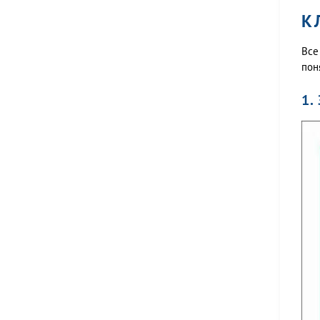
К
Все
пон
1.