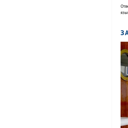
Отв
язы
З