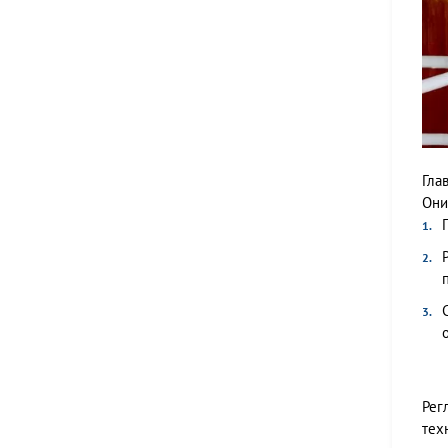
Гла
Они
Рег
тех