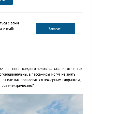
сти
ться с вами
 e-mail:
Заказать
езопасность каждого человека зависит от четких
огонациональны, а пассажиры могут не знать
плот или как пользоваться пожарным гидрантом,
лось электричество?