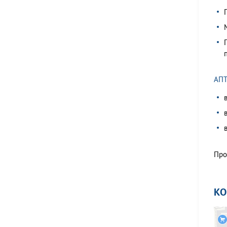
АПТ
Про
К