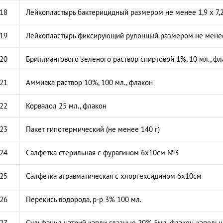
18
Лейкопластырь бактерицидный размером не менее 1,9 х 7,
19
Лейкопластырь фиксирующий рулонный размером не мене
20
Бриллиантового зеленого раствор спиртовой 1%, 10 мл., фл
21
Аммиака раствор 10%, 100 мл., флакон
22
Корвалол 25 мл., флакон
23
Пакет гипотермический (не менее 140 г)
24
Салфетка стерильная с фурагином 6х10см №3
25
Салфетка атравматическая с хлоргексидином 6х10см
26
Перекись водорода, р-р 3% 100 мл.
27
Сульфацил натрий капли глазные 20% 5мл, флакон-капельн