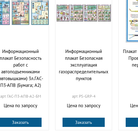
Информационный
Информационный
Плакат
плакат Безопасность
плакат Безопасная
Пров
работ с
эксплуатация
пе
автоподъемниками
газораспределительных
автовышками) 3л.ГАС-
пунктов
П3-АПВ (Бумага; А2)
арт. ГАС-П3-АПВ-А2-БМ
арт. PS-GRP-4
Цена по запросу
Цена по запросу
Цен
Заказать
Заказать