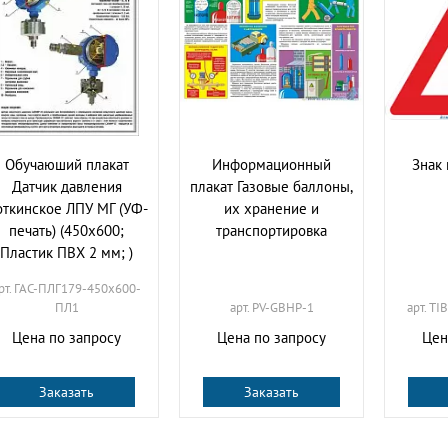
Обучаюший плакат
Информационный
Знак 
Датчик давления
плакат Газовые баллоны,
откинское ЛПУ МГ (УФ-
их хранение и
печать) (450х600;
транспортировка
Пластик ПВХ 2 мм; )
рт. ГАС-ПЛГ179-450х600-
ПЛ1
арт. PV-GBHP-1
арт. T
Цена по запросу
Цена по запросу
Цен
Заказать
Заказать